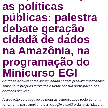
as políticas
públicas: palestra
debate geração
cidadã de dados
na Amazônia, na
programação do
Minicurso EGI
Atividade discutiu como comunidades podem produzir informações
sobre seus próprios territórios e fortalecer sua participação nas
decisões públicas.
A produção de dados pelas próprias comunidades pode ser uma
ferramenta para ampliar a participação cidadã e dar visibilidade a