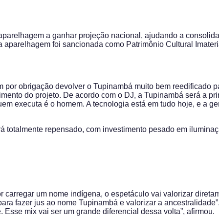
a aparelhagem a ganhar projeção nacional, ajudando a consoli
 aparelhagem foi sancionada como Patrimônio Cultural Imateri
em por obrigação devolver o Tupinambá muito bem reedificado 
olvimento do projeto. De acordo com o DJ, a Tupinambá será a p
quem executa é o homem. A tecnologia está em tudo hoje, e a gen
será totalmente repensado, com investimento pesado em ilumin
or carregar um nome indígena, o espetáculo vai valorizar dire
a fazer jus ao nome Tupinambá e valorizar a ancestralidade”, 
 Esse mix vai ser um grande diferencial dessa volta”, afirmou.