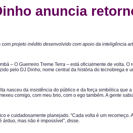
 Dinho anuncia retor
 projeto inédito desenvolvido com apoio da inteligência artific
mbá – O Guerreiro Treme Terra – está oficialmente de volta. O r
ido pelo DJ Dinho, nome central da história do tecnobrega e 
lta nasceu da insistência do público e da força simbólica que
 mexeu comigo, com meu brio, com o ego também. A gente sabia 
égico e cuidadosamente planejado. “Cada volta é um recomeço.
é árduo, mas não é impossível”, disse.