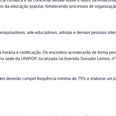
ncia climática e de crescente debate sobre o futuro da Amazôn
eio da educação popular, fortalecendo processos de organização
pesquisadores, arte-educadores, artistas e demais pessoas int
 horária e certificação. Os encontros acontecerão de forma pre
na sede da UNIPOP, localizada na Avenida Senador Lemos, nº 
antes deverão cumprir frequência mínima de 75% e elaborar um 