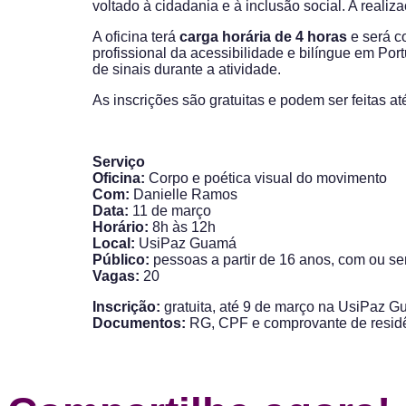
voltado à cidadania e à inclusão social. A realiz
A oficina terá
carga horária de 4 horas
e será c
profissional da acessibilidade e bilíngue em Port
de sinais durante a atividade.
As inscrições são gratuitas e podem ser feitas 
Serviço
Oficina:
Corpo e poética visual do movimento
Com:
Danielle Ramos
Data:
11 de março
Horário:
8h às 12h
Local:
UsiPaz Guamá
Público:
pessoas a partir de 16 anos, com ou sem
Vagas:
20
Inscrição:
gratuita, até 9 de março na UsiPaz G
Documentos:
RG, CPF e comprovante de residênc