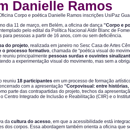
m Danielle Ramos
 no dia 11 de março, em Belém, a oficina de dança
“Corpo e po
ontemplado pelo edital da Política Nacional Aldir Blanc de Fom
para pessoas a partir de 16 anos, com ou sem deficiência.
a do projeto
, realizada em janeiro no Sesc Casa de Artes C
e o processo formativo
, chamada de “poética visual do movime
 e reuniu principalmente
pessoas surdas e ouvintes sinalizan
tendo a experimentação visual do movimento, mas sem a obrigat
po reuniu
18 participantes
em um processo de formação artístico
oi encerrado com a apresentação
“Corpovisual: entre histórias,
omo parte das contrapartidas do projeto, trechos da apresent
 o Centro Integrado de Inclusão e Reabilitação (CIIR) e o Insti
iva da
cultura do acesso
, em que a acessibilidade está integra
mites dos corpos. Essa abordagem também orienta a oficina que