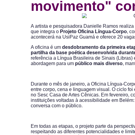
movimento" co
A artista e pesquisadora Danielle Ramos realiza
que integra o
Projeto Oficina Língua-Corpo
, c
acontecerá na UsiPaz Guamá e oferece 20 vagas 
A oficina é um
desdobramento da primeira etap
partilha da base poética desenvolvida durant
referência a Língua Brasileira de Sinais (Libras)
abordagem para um
público mais diverso
, man
Durante o mês de janeiro, a Oficina Língua-Cor
entre corpo, cena e linguagem visual. O ciclo f
no Sesc Casa de Artes Cênicas. Em fevereiro, c
instituições voltadas à acessibilidade em Belém:
conversa com o público.
Em todas as etapas, o projeto parte da perspect
respeitando as diferentes potencialidades e li