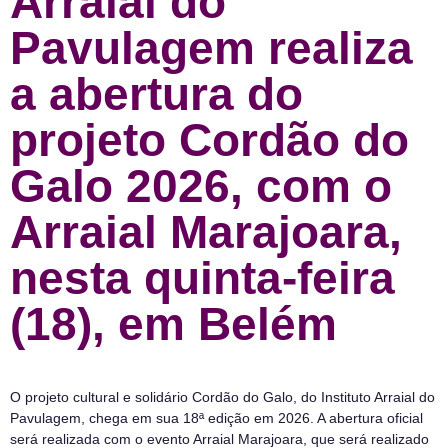
Arraial do
Pavulagem realiza
a abertura do
projeto Cordão do
Galo 2026, com o
Arraial Marajoara,
nesta quinta-feira
(18), em Belém
O projeto cultural e solidário Cordão do Galo, do Instituto Arraial do
Pavulagem, chega em sua 18ª edição em 2026. A abertura oficial
será realizada com o evento Arraial Marajoara, que será realizado