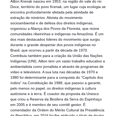
Ailton Krenak nasceu em 1953, na região do vale do rio
Doce, território do povo Krenak, um lugar cuja ecologia se
encontra profundamente afetada pela atividade de
extração de minérios. Ativista do movimento
socioambiental e de defesa dos direitos indígenas,
organizou a Aliança dos Povos da Floresta, que reúne
comunidades ribeirinhas e indígenas na Amazônia. É um
dos mais destacados líderes do movimento que surgiu
durante o grande despertar dos povos indígenas no
Brasil, que ocorreu a partir da década de 1970.
Contribuiu também para a criação da União das Nações
Indígenas (UNI). Ailton tem um vasto trabalho educativo e
ambientalista como jornalista e através de programas de
vídeo e televisivos. A sua luta nas décadas de 1970 e
1980 foi determinante para a conquista do “Capítulo dos
índios” na Constituição de 1988, que passou a garantir,
pelo menos no papel, os direitos indígenas à cultura
autóctone e à terra. É coautor da proposta da Unesco
que criou a Reserva da Biosfera da Serra do Espinhaço
em 2005 e é membro de seu comitê gestor. É
comendador da Ordem do Mérito Cultural da Presidência
da República, em 2016 foi-lhe atribuído o título de doutor